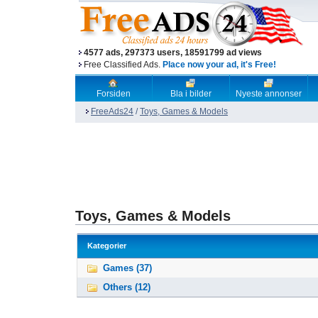
4577 ads, 297373 users, 18591799 ad views
Free Classified Ads.
Place now your ad, it's Free!
Forsiden
Bla i bilder
Nyeste annonser
FreeAds24
/
Toys, Games & Models
Toys, Games & Models
Kategorier
Games (37)
Others (12)