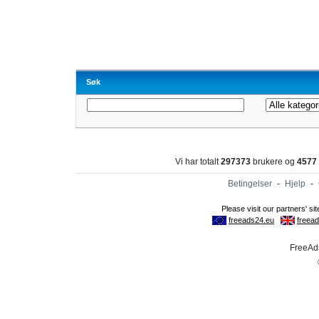
Søk
Vi har totalt
297373
brukere og
4577
Betingelser
-
Hjelp
-
FreeAds