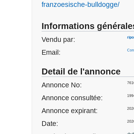
franzoesische-bulldogge/
Informations générale
rip
Vendu par:
Cont
Email:
Detail de l'annonce
761
Annonce No:
199
Annonce consultée:
202
Annonce expirant:
202
Date: