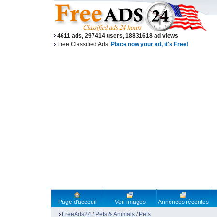
4611 ads, 297414 users, 18831618 ad views
Free Classified Ads.
Place now your ad, it's Free!
Page d'acceuil
Voir images
Annonces récentes
FreeAds24
/
Pets & Animals
/
Pets