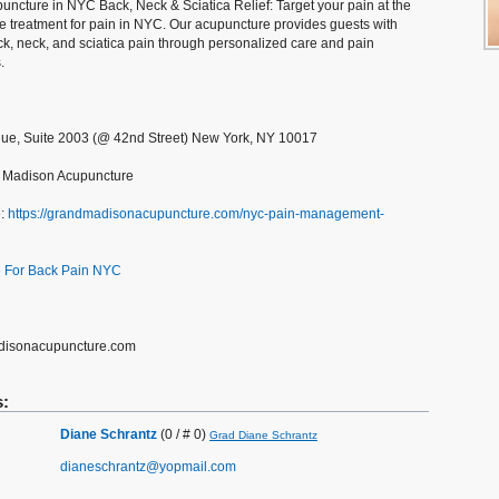
cture in NYC Back, Neck & Sciatica Relief: Target your pain at the
e treatment for pain in NYC. Our acupuncture provides guests with
ack, neck, and sciatica pain through personalized care and pain
.
nue, Suite 2003 (@ 42nd Street) New York, NY 10017
 Madison Acupuncture
e:
https://grandmadisonacupuncture.com/nyc-pain-management-
 For Back Pain NYC
disonacupuncture.com
s:
Diane Schrantz
(0 / # 0)
Grad Diane Schrantz
dianeschrantz@yopmail.com