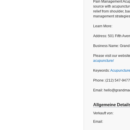
Pain Management Acupun
source with acupunctur
relief from shoulder, b
management strategies
Learn More:
Address: 501 Fifth Ave
Business Name: Grand
Please visit our websit
acupuncture/
Keywords:
Acupuncture
Phone: (212) 547-9477
Email: hello@grandma
Allgemeine Detail
Verkauft von:
Email: