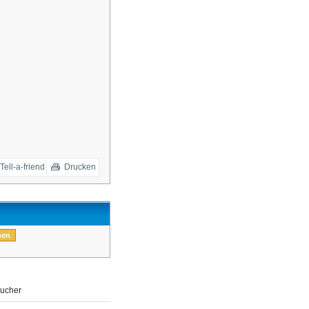
Tell-a-friend
Drucken
ucher