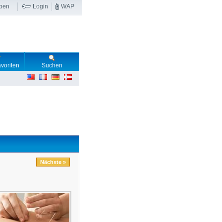
ben
Login
WAP
voriten
Suchen
Nächste »