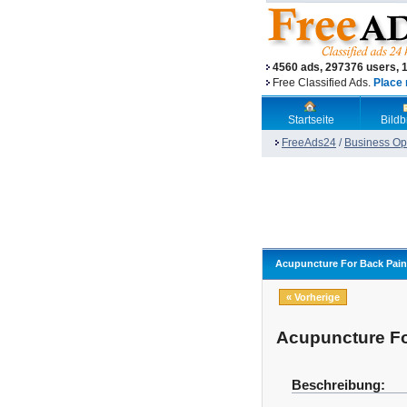
4560 ads, 297376 users, 
Free Classified Ads.
Place 
Startseite
Bild
FreeAds24
/
Business Opp
Acupuncture For Back Pai
« Vorherige
Acupuncture F
Beschreibung: