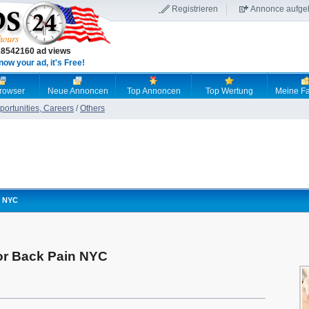
Registrieren
Annonce aufge
18542160 ad views
now your ad, it's Free!
browser
Neue Annoncen
Top Annoncen
Top Wertung
Meine Fa
ortunities, Careers
/
Others
n NYC
or Back Pain NYC