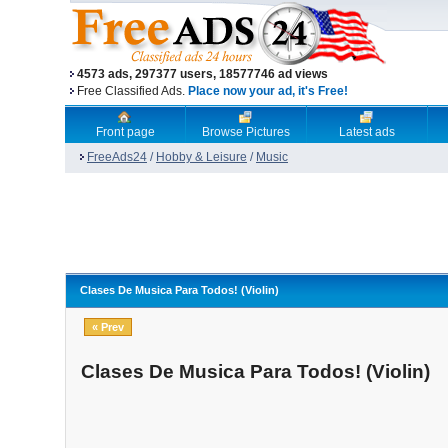
4573 ads, 297377 users, 18577746 ad views
Free Classified Ads.
Place now your ad, it's Free!
Front page
Browse Pictures
Latest ads
FreeAds24
/
Hobby & Leisure
/
Music
Clases De Musica Para Todos! (Violin)
« Prev
Clases De Musica Para Todos! (Violin)