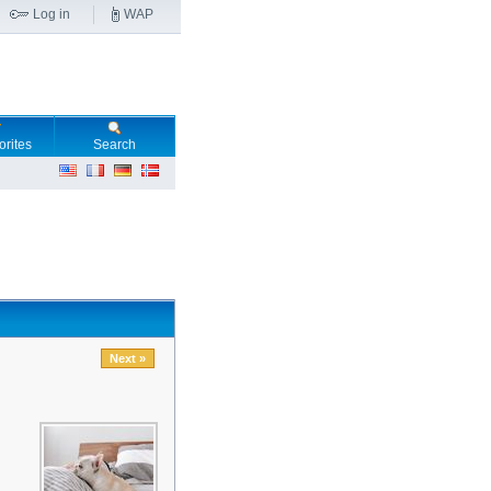
Log in
WAP
orites
Search
Next »