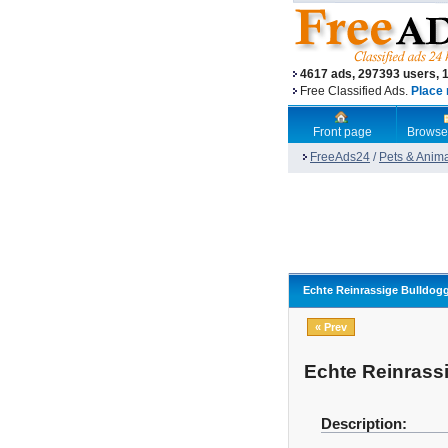
4617 ads, 297393 users, 
Free Classified Ads.
Place 
Front page
Browse
FreeAds24
/
Pets & Anim
Echte Reinrassige Bulldogg
« Prev
Echte Reinrassi
Description: