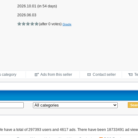
2026.10.01 (in 54 days)
2026.06.03
(after 0 votes)
Grade
s category
Ads from this seller
Contact seller
Te
e have a total of 297393 users and 4617 ads. There have been 18733491 ad view