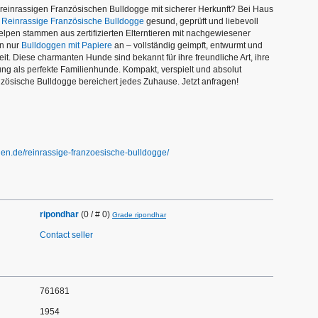
reinrassigen Französischen Bulldogge mit sicherer Herkunft? Bei Haus
Reinrassige Französische Bulldogge
gesund, geprüft und liebevoll
pen stammen aus zertifizierten Elterntieren mit nachgewiesener
n nur
Bulldoggen mit Papiere
an – vollständig geimpft, entwurmt und
heit. Diese charmanten Hunde sind bekannt für ihre freundliche Art, ihre
ung als perfekte Familienhunde. Kompakt, verspielt und absolut
nzösische Bulldogge bereichert jedes Zuhause. Jetzt anfragen!
gen.de/reinrassige-franzoesische-bulldogge/
ripondhar
(0 / # 0)
Grade ripondhar
Contact seller
761681
1954