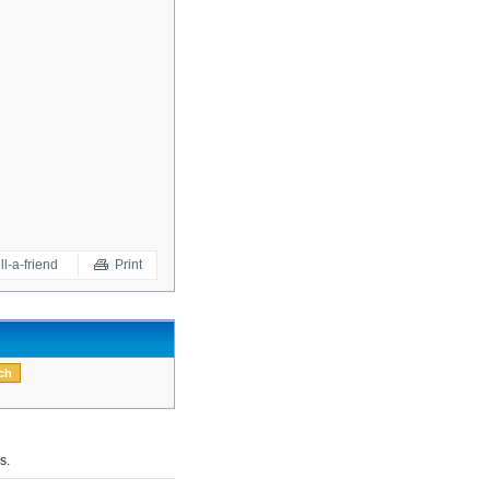
ll-a-friend
Print
s.