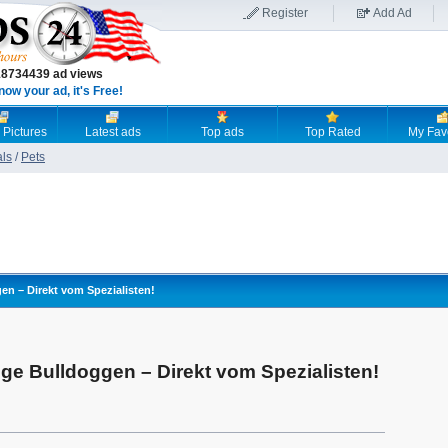
Register
Add Ad
18734439 ad views
now your ad, it's Free!
 Pictures
Latest ads
Top ads
Top Rated
My Fav
als
/
Pets
en – Direkt vom Spezialisten!
ge Bulldoggen – Direkt vom Spezialisten!