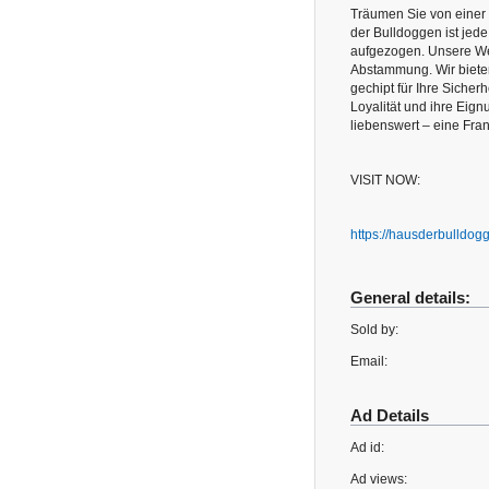
Träumen Sie von einer 
der Bulldoggen ist jede
aufgezogen. Unsere Wel
Abstammung. Wir biete
gechipt für Ihre Sicher
Loyalität und ihre Eign
liebenswert – eine Fra
VISIT NOW:
https://hausderbulldog
General details:
Sold by:
Email:
Ad Details
Ad id:
Ad views: