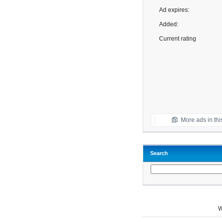
Ad expires:
Added:
Current rating
More ads in thi
Search
W